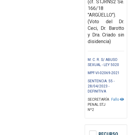
(cf. STJRNS2 Se.
166/18
"ARGÜELLO").
(Voto del Dr.
Ceci, Dr. Barotto
y Dra. Criado sin
disidencia)
M. C. R. S/ ABUSO
SEXUAL - LEY 5020
MPF-VI-02069-2021
SENTENCIA: 55 -
28/04/2023 -
DEFINITIVA
SECRETARÍA
Fallo
PENAL STJ
Nº2
RECURSO