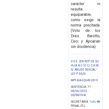
carácter ni
resulta
equiparable,
como exige la
norma precitada.
(Voto de los
Dres. Barotto,
Ceci y Apcarian
sin disidencia)
V.G.E. (EN REP. DE SU
HIJA A.C.V) C/ C.R.M.
S/ ABUSO SEXUAL -
LEY P 5020
MPF-BA-02049-2019
SENTENCIA: 77 -
08/06/2023 -
DEFINITIVA
SECRETARÍA
Fallo
PENAL STJ