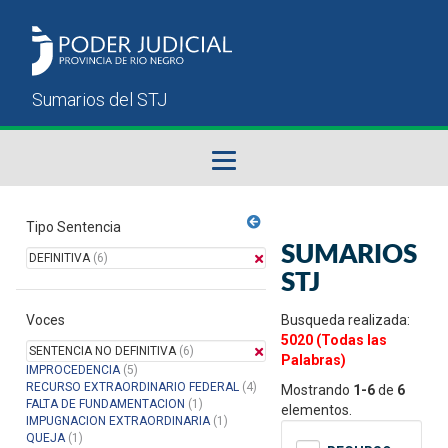
Fallos del STJ
Tipo Sentencia
SUMARIOS
DEFINITIVA
(6)
Sumarios del STJ
STJ
Voces
Manual del Usuario
Busqueda realizada:
5020 (Todas las
SENTENCIA NO DEFINITIVA
(6)
Palabras)
IMPROCEDENCIA
(5)
RECURSO EXTRAORDINARIO FEDERAL
(4)
Mostrando
1-6
de
6
FALTA DE FUNDAMENTACION
(1)
elementos.
IMPUGNACION EXTRAORDINARIA
(1)
QUEJA
(1)