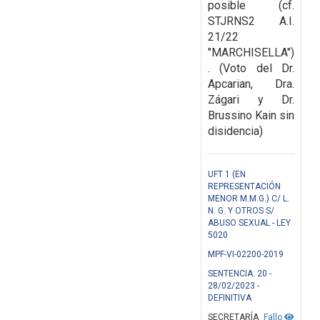
posible (cf.
STJRNS2 A.I.
21/22
"MARCHISELLA")
. (Voto del Dr.
Apcarian, Dra.
Zágari y Dr.
Brussino Kain sin
disidencia)
UFT 1 (EN
REPRESENTACIÓN
MENOR M.M.G.) C/ L.
N. G. Y OTROS S/
ABUSO SEXUAL - LEY
5020
MPF-VI-02200-2019
SENTENCIA: 20 -
28/02/2023 -
DEFINITIVA
SECRETARÍA
Fallo