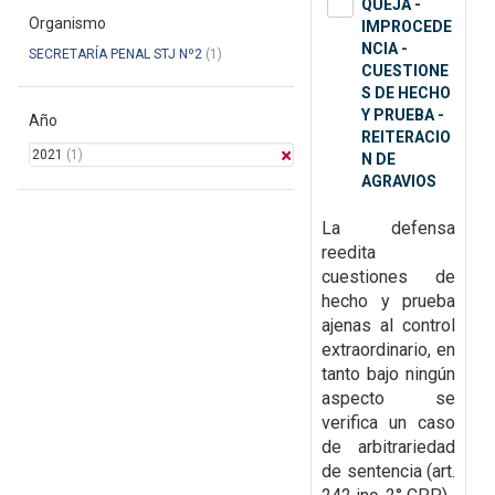
QUEJA -
Organismo
IMPROCEDE
NCIA -
SECRETARÍA PENAL STJ Nº2
(1)
CUESTIONE
S DE HECHO
Y PRUEBA -
Año
REITERACIO
2021
(1)
N DE
AGRAVIOS
La defensa
reedita
cuestiones de
hecho y prueba
ajenas al control
extraordinario, en
tanto bajo ningún
aspecto se
verifica un caso
de
arbitrariedad
de sentencia (art.