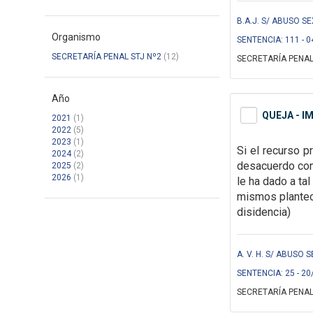
B.A.J. S/ ABUSO SE
Organismo
SENTENCIA: 111 - 0
SECRETARÍA PENAL STJ Nº2
(12)
SECRETARÍA PENAL
Año
QUEJA - I
2021
(1)
2022
(5)
2023
(1)
Si el recurso p
2024
(2)
desacuerdo co
2025
(2)
2026
(1)
le ha dado a ta
mismos plante
disidencia)
A. V. H. S/ ABUSO 
SENTENCIA: 25 - 20
SECRETARÍA PENAL