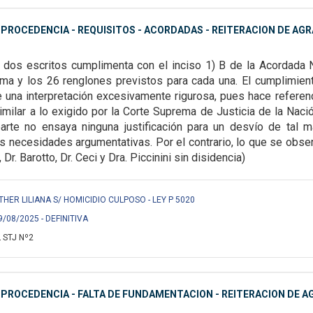
MPROCEDENCIA - REQUISITOS - ACORDADAS - REITERACION DE AGR
 dos escritos cumplimenta con el inciso 1) B de la
Acordada 
ima y los 26
renglones previstos para cada una. El cumplimien
 una interpretación excesivamente rigurosa, pues hace referen
imilar a lo exigido por la Corte
Suprema de Justicia de la Naci
parte no ensaya ninguna justificación para un desvío de tal 
us necesidades argumentativas. Por el contrario, lo que se
obser
 Dr. Barotto, Dr. Ceci y Dra. Piccinini sin disidencia)
THER LILIANA S/ HOMICIDIO CULPOSO - LEY P 5020
9/08/2025 - DEFINITIVA
 STJ Nº2
MPROCEDENCIA - FALTA DE FUNDAMENTACION - REITERACION DE A