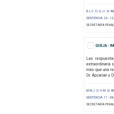
B.L.C. C/ G.J.I. S
SENTENCIA: 24 - 12
SECRETARÍA PENAL
QUEJA - I
Las respuestas
extraordinaria 
más que una re
Dr. Apcarian y D
M.M.J. C/ H.M. S/
SENTENCIA: 11 - 08
SECRETARÍA PENAL