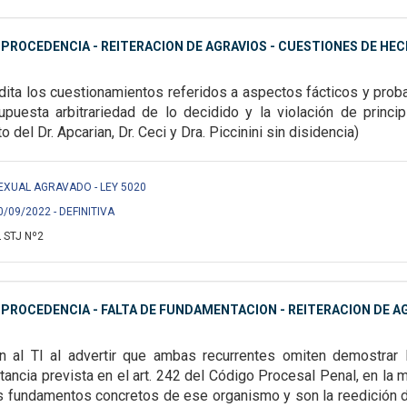
MPROCEDENCIA - REITERACION DE AGRAVIOS - CUESTIONES DE HE
ita los cuestionamientos referidos a aspectos fácticos y prob
upuesta arbitrariedad de lo decidido y la
violación de princi
 del Dr. Apcarian, Dr. Ceci y Dra. Piccinini sin disidencia)
 SEXUAL AGRAVADO - LEY 5020
0/09/2022 - DEFINITIVA
 STJ Nº2
MPROCEDENCIA - FALTA DE FUNDAMENTACION - REITERACION DE A
n al TI al advertir que ambas recurrentes omiten demostrar la 
tancia prevista en el art. 242 del Código Procesal Penal, en la
s fundamentos concretos de ese organismo y son la reedición de