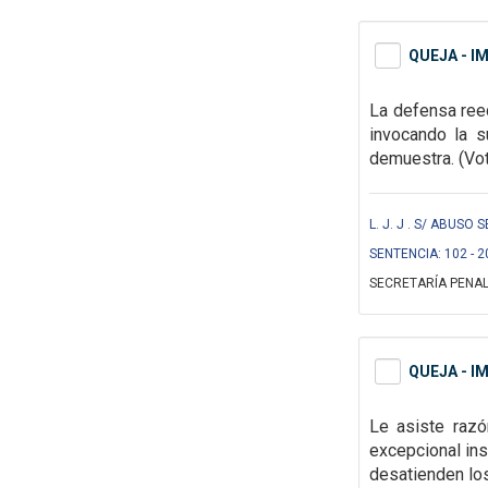
QUEJA - I
La
defensa reed
invocando la s
demuestra. (Voto
L. J. J . S/ ABUSO
SENTENCIA: 102 - 2
SECRETARÍA PENAL
QUEJA - I
Le asiste razó
excepcional ins
desatienden lo