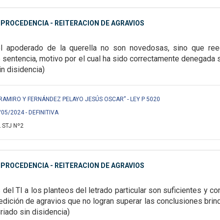
MPROCEDENCIA - REITERACION DE AGRAVIOS
del apoderado de la querella no son novedosas, sino que
ree
e sentencia, motivo por el
cual ha sido correctamente denegada 
in disidencia)
RAMIRO Y FERNÁNDEZ PELAYO JESÚS OSCAR” - LEY P 5020
/05/2024 - DEFINITIVA
 STJ Nº2
MPROCEDENCIA - REITERACION DE AGRAVIOS
del TI a los planteos del letrado particular son
suficientes y c
edición de
agravios que no logran superar las conclusiones brind
Criado sin disidencia)