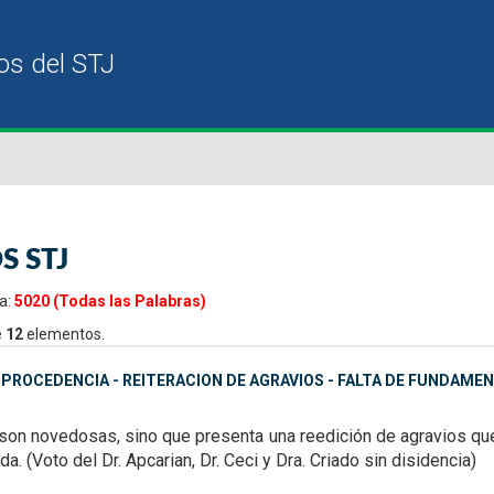
S STJ
a:
5020 (Todas las Palabras)
e
12
elementos.
MPROCEDENCIA - REITERACION DE AGRAVIOS - FALTA DE FUNDAME
 son
novedosas, sino que presenta una reedición de agravios qu
a. (Voto del Dr. Apcarian, Dr. Ceci y Dra. Criado sin disidencia)