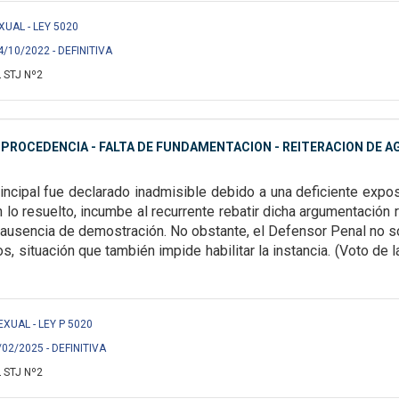
XUAL - LEY 5020
4/10/2022 - DEFINITIVA
 STJ Nº2
MPROCEDENCIA - FALTA DE FUNDAMENTACION - REITERACION DE A
rincipal fue declarado inadmisible debido a una
deficiente expos
n lo
resuelto, incumbe al recurrente rebatir dicha argumentación r
l ausencia de demostración. No obstante, el
Defensor Penal no so
os,
situación que también impide habilitar la instancia.
(Voto de la
SEXUAL - LEY P 5020
/02/2025 - DEFINITIVA
 STJ Nº2