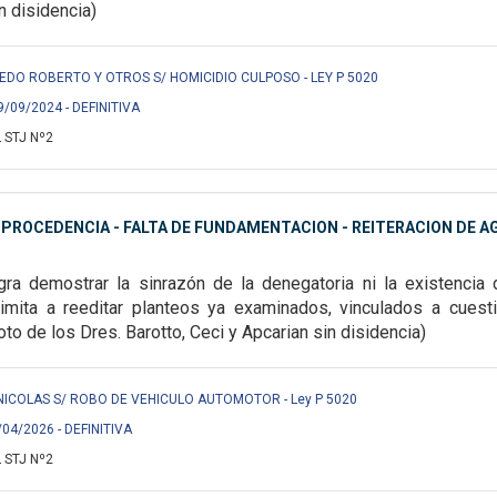
in disidencia)
DO ROBERTO Y OTROS S/ HOMICIDIO CULPOSO - LEY P 5020
9/09/2024 - DEFINITIVA
 STJ Nº2
MPROCEDENCIA - FALTA DE FUNDAMENTACION - REITERACION DE A
gra demostrar la sinrazón de la denegatoria ni la existencia 
 limita a reeditar planteos ya examinados, vinculados a cuest
oto de los Dres. Barotto, Ceci y Apcarian sin disidencia)
NICOLAS S/ ROBO DE VEHICULO AUTOMOTOR - Ley P 5020
/04/2026 - DEFINITIVA
 STJ Nº2