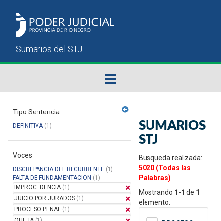
Fallos del STJ
Tipo Sentencia
SUMARIOS
DEFINITIVA
(1)
Sumarios del STJ
STJ
Voces
Manual del Usuario
Busqueda realizada:
5020 (Todas las
DISCREPANCIA DEL RECURRENTE
(1)
Palabras)
FALTA DE FUNDAMENTACION
(1)
IMPROCEDENCIA
(1)
Mostrando
1-1
de
1
JUICIO POR JURADOS
(1)
elemento.
PROCESO PENAL
(1)
QUEJA
(1)