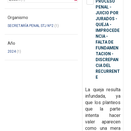
PROCESO
PENAL -
JUICIO POR
Organismo
JURADOS -
QUEJA -
SECRETARÍA PENAL STJ Nº2
(1)
IMPROCEDE
NCIA -
FALTA DE
Año
FUNDAMEN
2024
(1)
TACION -
DISCREPAN
CIA DEL
RECURRENT
E
La queja resulta
infundada, ya
que
los planteos
que la parte
intenta hacer
valer aparecen
como una mera