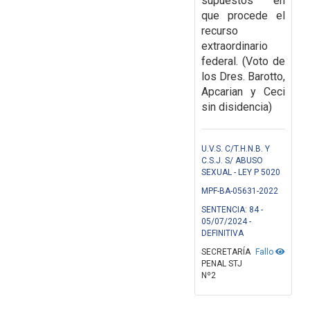
supuestos en
que procede el
recurso
extraordinario
federal. (Voto de
los Dres. Barotto,
Apcarian y Ceci
sin disidencia)
U.V.S. C/T.H.N.B. Y
C.S.J. S/ ABUSO
SEXUAL - LEY P 5020
MPF-BA-05631-2022
SENTENCIA: 84 -
05/07/2024 -
DEFINITIVA
SECRETARÍA
Fallo
PENAL STJ
Nº2