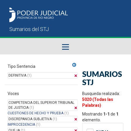
Fallos del STJ
Tipo Sentencia
SUMARIOS
DEFINITIVA
(1)
Sumarios del STJ
STJ
Voces
Manual del Usuario
Busqueda realizada:
5020 (Todas las
COMPETENCIA DEL SUPERIOR TRIBUNAL
Palabras)
DE JUSTICIA
(1)
CUESTIONES DE HECHO Y PRUEBA
(1)
Mostrando
1-1
de
1
DISCREPANCIA SUBJETIVA
(1)
elemento.
IMPROCEDENCIA
(1)
QUEJA
(1)