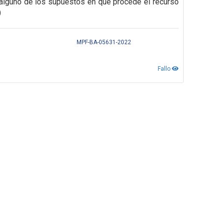
alguno de los supuestos en que procede el recurso
)
MPF-BA-05631-2022
Fallo