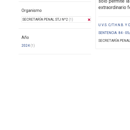
solo
permite la
extraordinario f
Organismo
SECRETARÍA PENAL STJ Nº2
(1)
U.V.S. C/T.H.N.B. Y
SENTENCIA: 84 - 05
Año
SECRETARÍA PENAL
2024
(1)