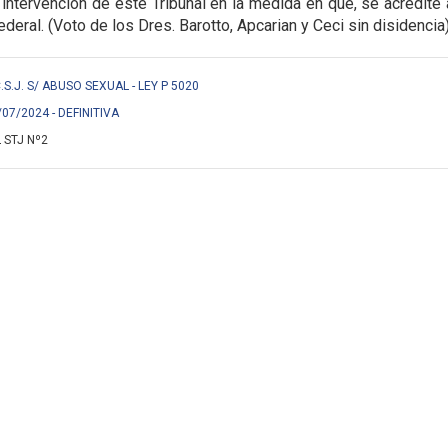
 intervención de este Tribunal en la medida en que, se acredite
ederal. (Voto de los Dres. Barotto, Apcarian y Ceci sin disidencia
 C.S.J. S/ ABUSO SEXUAL - LEY P 5020
/07/2024 - DEFINITIVA
 STJ Nº2