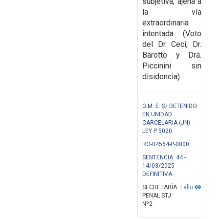
subjetiva, ajena a
la
vía
extraordinaria
intentada.
(Voto
del Dr. Ceci, Dr.
Barotto y Dra.
Piccinini sin
disidencia)
G.M. E. S/ DETENIDO
EN UNIDAD
CARCELARIA (JN) -
LEY P 5020
RO-04564-P-0000
SENTENCIA: 44 -
14/03/2025 -
DEFINITIVA
SECRETARÍA
Fallo
PENAL STJ
Nº2