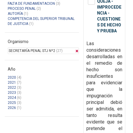
QUEJA -
FALTA DE FUNDAMENTACION
(3)
IMPROCEDE
PROCESO PENAL
(2)
NCIA -
AUTORÍA
(1)
COMPETENCIA DEL SUPERIOR TRIBUNAL
CUESTIONE
DE JUSTICIA
(1)
S DE HECHO
Y PRUEBA
Organismo
Las
consideraciones
SECRETARÍA PENAL STJ Nº2
(27)
desarrolladas en
el remedio de
Año
hecho son
insuficientes
2020
(4)
para
evidenciar
2021
(7)
2022
(3)
que la
2023
(3)
impugnación
2024
(6)
principal debió
2025
(3)
2026
(1)
ser admitida, en
tanto resulta
evidente que se
pretende el