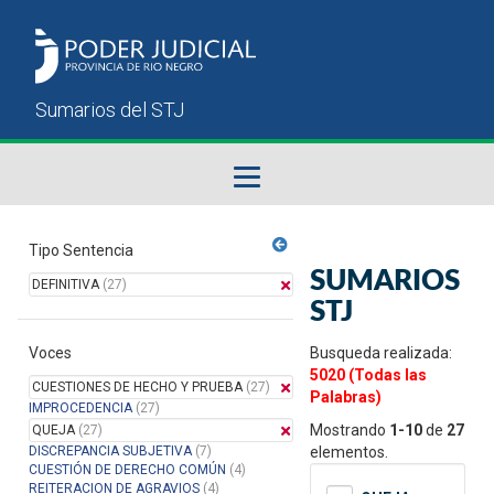
Fallos del STJ
Tipo Sentencia
SUMARIOS
DEFINITIVA
(27)
Sumarios del STJ
STJ
Voces
Manual del Usuario
Busqueda realizada:
5020 (Todas las
CUESTIONES DE HECHO Y PRUEBA
(27)
Palabras)
IMPROCEDENCIA
(27)
Mostrando
1-10
de
27
QUEJA
(27)
DISCREPANCIA SUBJETIVA
(7)
elementos.
CUESTIÓN DE DERECHO COMÚN
(4)
REITERACION DE AGRAVIOS
(4)