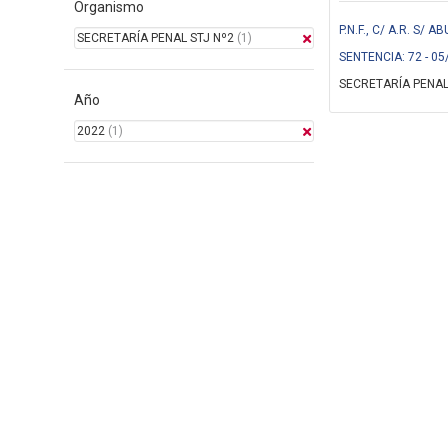
Organismo
P.N.F., C/ A.R. S/ 
SECRETARÍA PENAL STJ Nº2
(1)
SENTENCIA: 72 - 05
SECRETARÍA PENAL
Año
2022
(1)