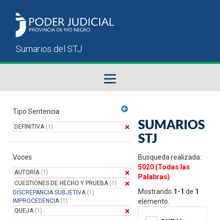
Fallos del STJ
Tipo Sentencia
SUMARIOS
DEFINITIVA
(1)
Sumarios del STJ
STJ
Voces
Manual del Usuario
Busqueda realizada:
5020 (Todas las
AUTORÍA
(1)
Palabras)
CUESTIONES DE HECHO Y PRUEBA
(1)
Mostrando
1-1
de
1
DISCREPANCIA SUBJETIVA
(1)
IMPROCEDENCIA
(1)
elemento.
QUEJA
(1)