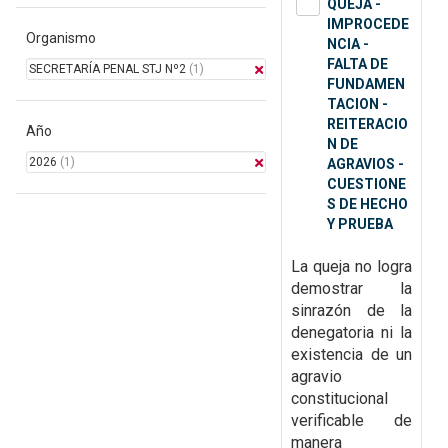
QUEJA -
IMPROCEDE
Organismo
NCIA -
FALTA DE
SECRETARÍA PENAL STJ Nº2
(1)
FUNDAMEN
TACION -
REITERACIO
Año
N DE
2026
(1)
AGRAVIOS -
CUESTIONE
S DE HECHO
Y PRUEBA
La queja no logra
demostrar la
sinrazón de la
denegatoria ni la
existencia de un
agravio
constitucional
verificable de
manera