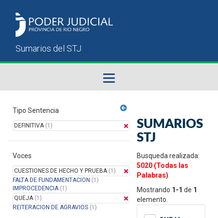
Fallos del STJ
Tipo Sentencia
SUMARIOS
DEFINITIVA
(1)
Sumarios del STJ
STJ
Voces
Manual del Usuario
Busqueda realizada:
5020 (Todas las
CUESTIONES DE HECHO Y PRUEBA
(1)
Palabras)
FALTA DE FUNDAMENTACION
(1)
IMPROCEDENCIA
(1)
Mostrando
1-1
de
1
QUEJA
(1)
elemento.
REITERACION DE AGRAVIOS
(1)