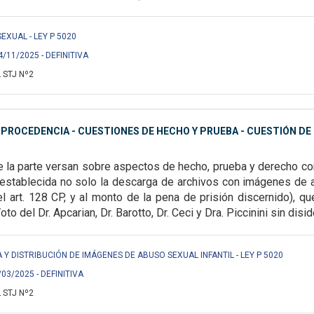
EXUAL - LEY P 5020
4/11/2025 - DEFINITIVA
 STJ Nº2
MPROCEDENCIA - CUESTIONES DE HECHO Y PRUEBA - CUESTIÓN D
e la parte versan sobre aspectos de
hecho, prueba y derecho com
 establecida no solo la descarga de archivos con imágenes de a
l art. 128 CP, y al monto de la pena de prisión
discernido), qu
oto del Dr. Apcarian, Dr. Barotto, Dr. Ceci y Dra. Piccinini sin disi
IA Y DISTRIBUCIÓN DE IMÁGENES DE ABUSO SEXUAL INFANTIL - LEY P 5020
/03/2025 - DEFINITIVA
 STJ Nº2