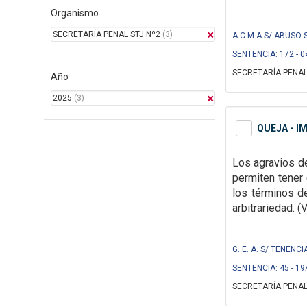
Organismo
SECRETARÍA PENAL STJ Nº2
(3)
A C M A S/ ABUSO S
SENTENCIA: 172 - 0
SECRETARÍA PENAL
Año
2025
(3)
QUEJA - I
Los agravios d
permiten
tener
los términos de
arbitrariedad
.
(V
G. E. A. S/ TENENC
SENTENCIA: 45 - 19
SECRETARÍA PENAL