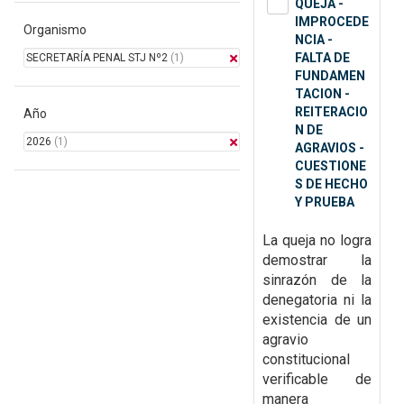
QUEJA -
IMPROCEDE
Organismo
NCIA -
FALTA DE
SECRETARÍA PENAL STJ Nº2
(1)
FUNDAMEN
TACION -
REITERACIO
Año
N DE
2026
(1)
AGRAVIOS -
CUESTIONE
S DE HECHO
Y PRUEBA
La queja no logra
demostrar la
sinrazón de la
denegatoria ni la
existencia de un
agravio
constitucional
verificable de
manera