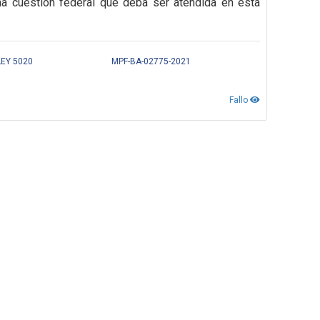
na cuestión federal que deba ser atendida en esta
LEY 5020
MPF-BA-02775-2021
Fallo