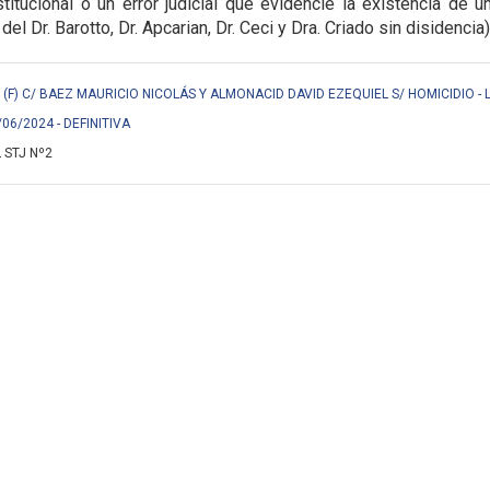
titucional o un error judicial que evidencie la
existencia de u
 del Dr. Barotto, Dr. Apcarian, Dr. Ceci y Dra. Criado sin disidencia)
F) C/ BAEZ MAURICIO NICOLÁS Y ALMONACID DAVID EZEQUIEL S/ HOMICIDIO - 
/06/2024 - DEFINITIVA
 STJ Nº2