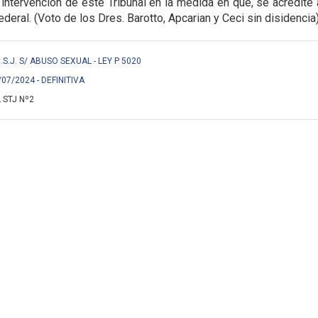
 intervención de este Tribunal en la medida en que, se acredite
ederal. (Voto de los Dres. Barotto, Apcarian y Ceci sin disidencia
 C.S.J. S/ ABUSO SEXUAL - LEY P 5020
/07/2024 - DEFINITIVA
 STJ Nº2