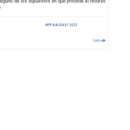
alguno de los supuestos en que procede el recurso
)
MPF-BA-05631-2022
Fallo