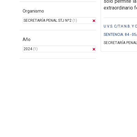
solo
permite la
extraordinario f
Organismo
SECRETARÍA PENAL STJ Nº2
(1)
U.V.S. C/T.H.N.B. Y
SENTENCIA: 84 - 05
Año
SECRETARÍA PENAL
2024
(1)