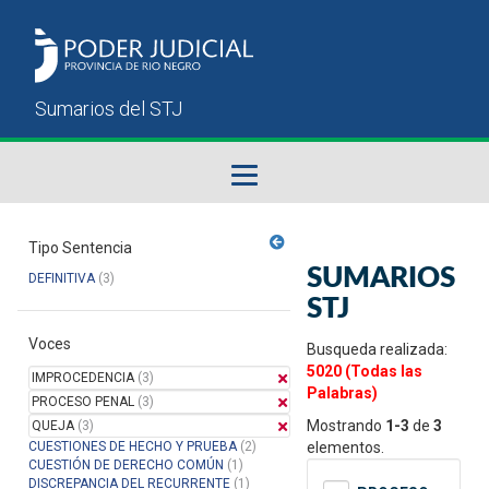
Fallos del STJ
Tipo Sentencia
SUMARIOS
DEFINITIVA
(3)
Sumarios del STJ
STJ
Voces
Manual del Usuario
Busqueda realizada:
5020 (Todas las
IMPROCEDENCIA
(3)
Palabras)
PROCESO PENAL
(3)
Mostrando
1-3
de
3
QUEJA
(3)
CUESTIONES DE HECHO Y PRUEBA
(2)
elementos.
CUESTIÓN DE DERECHO COMÚN
(1)
DISCREPANCIA DEL RECURRENTE
(1)