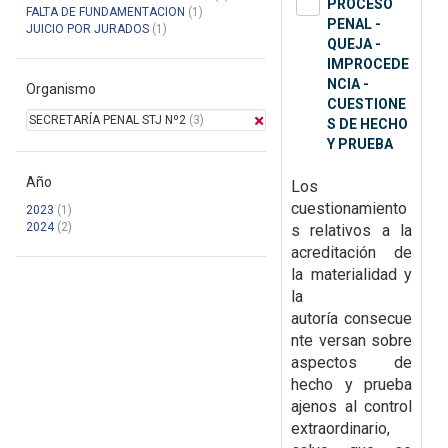
PROCESO
FALTA DE FUNDAMENTACION
(1)
PENAL -
JUICIO POR JURADOS
(1)
QUEJA -
IMPROCEDE
NCIA -
Organismo
CUESTIONE
SECRETARÍA PENAL STJ Nº2
(3)
S DE HECHO
Y PRUEBA
Año
Los
cuestionamiento
2023
(1)
2024
(2)
s relativos a la
acreditación de
la materialidad y
la
autoría
consecue
nte versan sobre
aspectos de
hecho y prueba
ajenos al control
extraordinario,