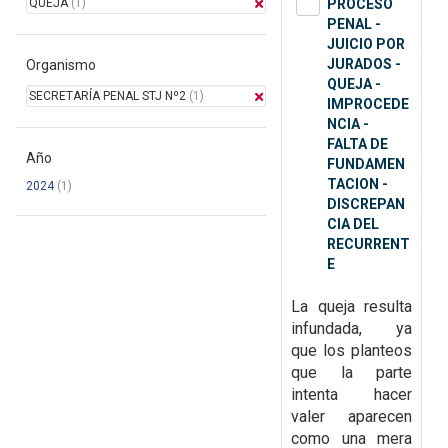
QUEJA
(1)
PROCESO
PENAL -
JUICIO POR
JURADOS -
Organismo
QUEJA -
SECRETARÍA PENAL STJ Nº2
(1)
IMPROCEDE
NCIA -
FALTA DE
Año
FUNDAMEN
TACION -
2024
(1)
DISCREPAN
CIA DEL
RECURRENT
E
La queja resulta
infundada, ya
que
los planteos
que la parte
intenta hacer
valer aparecen
como una mera