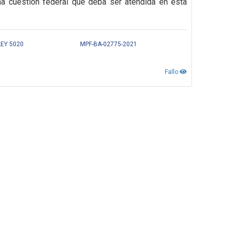
na cuestión federal que deba ser atendida en esta
LEY 5020
MPF-BA-02775-2021
Fallo