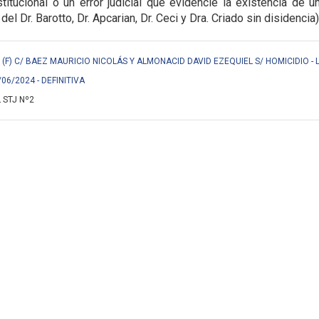
titucional o un error judicial que evidencie la
existencia de u
 del Dr. Barotto, Dr. Apcarian, Dr. Ceci y Dra. Criado sin disidencia)
F) C/ BAEZ MAURICIO NICOLÁS Y ALMONACID DAVID EZEQUIEL S/ HOMICIDIO - 
/06/2024 - DEFINITIVA
 STJ Nº2