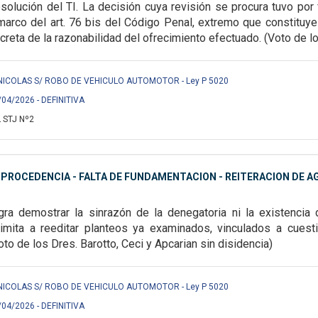
resolución del TI. La decisión cuya revisión se procura tuvo por
marco del art. 76 bis del Código Penal, extremo que constituye
creta de la razonabilidad del ofrecimiento efectuado.
(Voto de lo
NICOLAS S/ ROBO DE VEHICULO AUTOMOTOR - Ley P 5020
/04/2026 - DEFINITIVA
 STJ Nº2
MPROCEDENCIA - FALTA DE FUNDAMENTACION - REITERACION DE A
gra demostrar la sinrazón de la denegatoria ni la existencia 
 limita a reeditar planteos ya examinados, vinculados a cuest
oto de los Dres. Barotto, Ceci y Apcarian sin disidencia)
NICOLAS S/ ROBO DE VEHICULO AUTOMOTOR - Ley P 5020
/04/2026 - DEFINITIVA