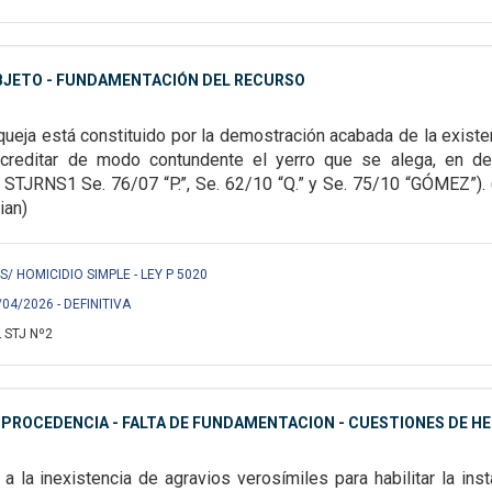
OBJETO - FUNDAMENTACIÓN DEL RECURSO
 queja está constituido por la demostración acabada de la existenc
acreditar de modo contundente el yerro que se alega, en de
f. STJRNS1 Se. 76/07 “P.”, Se. 62/10 “Q.” y Se. 75/10 “GÓMEZ”).
ian)
/ HOMICIDIO SIMPLE - LEY P 5020
/04/2026 - DEFINITIVA
 STJ Nº2
MPROCEDENCIA - FALTA DE FUNDAMENTACION - CUESTIONES DE H
 a la inexistencia de agravios verosímiles para habilitar la inst