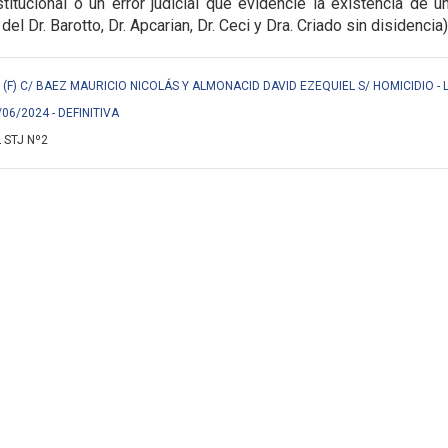
titucional o un error judicial que evidencie la
existencia de u
 del Dr. Barotto, Dr. Apcarian, Dr. Ceci y Dra. Criado sin disidencia)
F) C/ BAEZ MAURICIO NICOLÁS Y ALMONACID DAVID EZEQUIEL S/ HOMICIDIO - 
/06/2024 - DEFINITIVA
 STJ Nº2