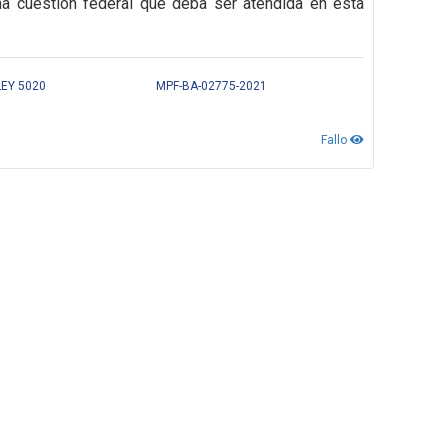
na cuestión federal que deba ser atendida en esta
LEY 5020
MPF-BA-02775-2021
Fallo