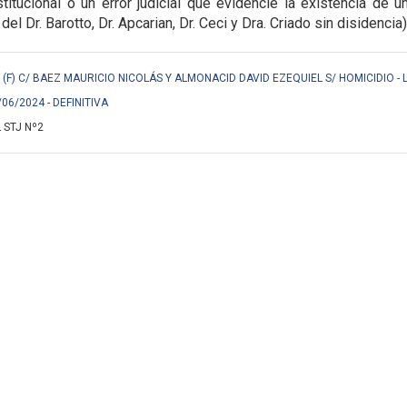
titucional o un error judicial que evidencie la
existencia de u
 del Dr. Barotto, Dr. Apcarian, Dr. Ceci y Dra. Criado sin disidencia)
F) C/ BAEZ MAURICIO NICOLÁS Y ALMONACID DAVID EZEQUIEL S/ HOMICIDIO - 
/06/2024 - DEFINITIVA
 STJ Nº2