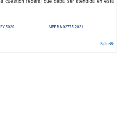
na cuestión federal que deba ser atendida en esta
LEY 5020
MPF-BA-02775-2021
Fallo