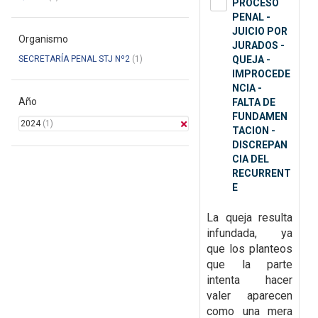
PROCESO
PENAL -
JUICIO POR
Organismo
JURADOS -
SECRETARÍA PENAL STJ Nº2
(1)
QUEJA -
IMPROCEDE
NCIA -
Año
FALTA DE
FUNDAMEN
2024
(1)
TACION -
DISCREPAN
CIA DEL
RECURRENT
E
La queja resulta
infundada, ya
que
los planteos
que la parte
intenta hacer
valer aparecen
como una mera