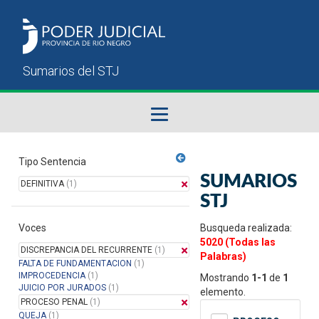
Fallos del STJ
Tipo Sentencia
SUMARIOS
DEFINITIVA
(1)
Sumarios del STJ
STJ
Voces
Manual del Usuario
Busqueda realizada:
5020 (Todas las
DISCREPANCIA DEL RECURRENTE
(1)
Palabras)
FALTA DE FUNDAMENTACION
(1)
IMPROCEDENCIA
(1)
Mostrando
1-1
de
1
JUICIO POR JURADOS
(1)
elemento.
PROCESO PENAL
(1)
QUEJA
(1)