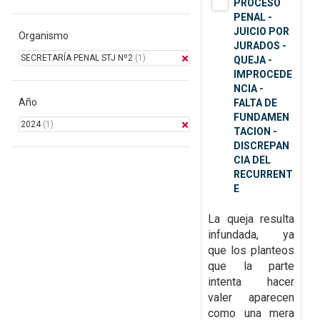
PROCESO
PENAL -
JUICIO POR
Organismo
JURADOS -
SECRETARÍA PENAL STJ Nº2
(1)
QUEJA -
IMPROCEDE
NCIA -
Año
FALTA DE
FUNDAMEN
2024
(1)
TACION -
DISCREPAN
CIA DEL
RECURRENT
E
La queja resulta
infundada, ya
que
los planteos
que la parte
intenta hacer
valer aparecen
como una mera