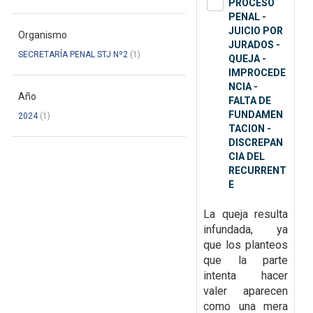
PROCESO
PENAL -
JUICIO POR
Organismo
JURADOS -
SECRETARÍA PENAL STJ Nº2
(1)
QUEJA -
IMPROCEDE
NCIA -
Año
FALTA DE
FUNDAMEN
2024
(1)
TACION -
DISCREPAN
CIA DEL
RECURRENT
E
La queja resulta
infundada, ya
que
los planteos
que la parte
intenta hacer
valer aparecen
como una mera