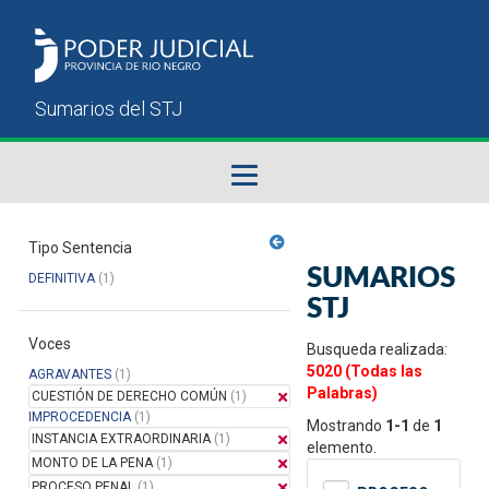
Fallos del STJ
Tipo Sentencia
SUMARIOS
DEFINITIVA
(1)
Sumarios del STJ
STJ
Voces
Manual del Usuario
Busqueda realizada:
5020 (Todas las
AGRAVANTES
(1)
Palabras)
CUESTIÓN DE DERECHO COMÚN
(1)
IMPROCEDENCIA
(1)
Mostrando
1-1
de
1
INSTANCIA EXTRAORDINARIA
(1)
elemento.
MONTO DE LA PENA
(1)
PROCESO PENAL
(1)