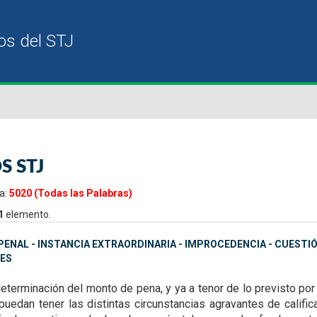
S STJ
a:
5020 (Todas las Palabras)
1
elemento.
ENAL - INSTANCIA EXTRAORDINARIA - IMPROCEDENCIA - CUESTI
ES
determinación del monto de pena, y ya a tenor de lo previsto
por
 puedan tener las
distintas circunstancias agravantes de califi