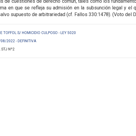
isis de cuestiones de derecho común, tales como los fundament
orma en que se refleja su admisión en la
subsunción legal y el q
alvo supuesto de arbitrariedad (cf. Fallos 330:1478). (Voto del Dr
 TOFFOL S/ HOMICIDIO CULPOSO - LEY 5020
/08/2022 - DEFINITIVA
 STJ Nº2