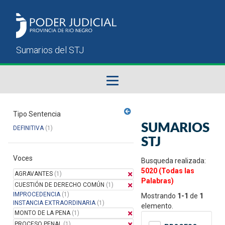
Fallos del STJ
Tipo Sentencia
SUMARIOS
DEFINITIVA
(1)
Sumarios del STJ
STJ
Voces
Manual del Usuario
Busqueda realizada:
5020 (Todas las
AGRAVANTES
(1)
Palabras)
CUESTIÓN DE DERECHO COMÚN
(1)
IMPROCEDENCIA
(1)
Mostrando
1-1
de
1
INSTANCIA EXTRAORDINARIA
(1)
elemento.
MONTO DE LA PENA
(1)
PROCESO PENAL
(1)