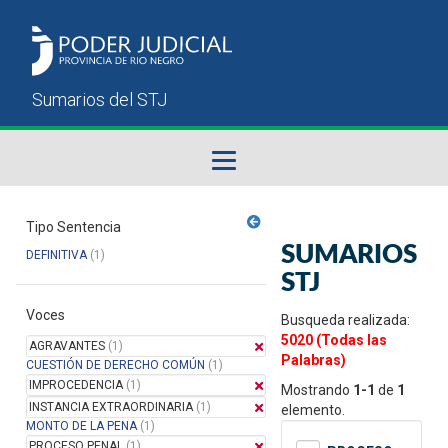
Fallos del STJ
Tipo Sentencia
SUMARIOS
DEFINITIVA
(1)
Sumarios del STJ
STJ
Voces
Manual del Usuario
Busqueda realizada:
5020 (Todas las
AGRAVANTES
(1)
Palabras)
CUESTIÓN DE DERECHO COMÚN
(1)
IMPROCEDENCIA
(1)
Mostrando
1-1
de
1
INSTANCIA EXTRAORDINARIA
(1)
elemento.
MONTO DE LA PENA
(1)
PROCESO PENAL
(1)