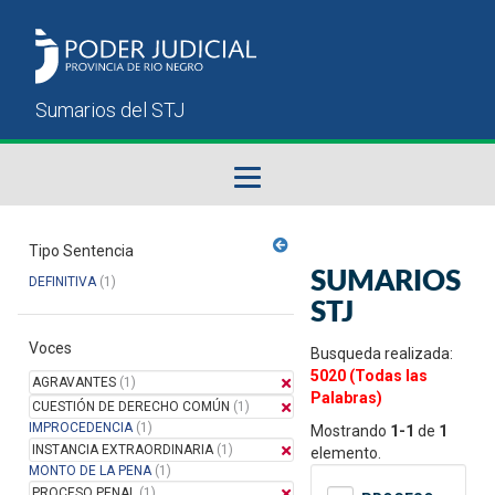
Fallos del STJ
Tipo Sentencia
SUMARIOS
DEFINITIVA
(1)
Sumarios del STJ
STJ
Voces
Manual del Usuario
Busqueda realizada:
5020 (Todas las
AGRAVANTES
(1)
Palabras)
CUESTIÓN DE DERECHO COMÚN
(1)
IMPROCEDENCIA
(1)
Mostrando
1-1
de
1
INSTANCIA EXTRAORDINARIA
(1)
elemento.
MONTO DE LA PENA
(1)
PROCESO PENAL
(1)