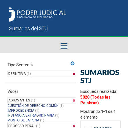
Fallos del STJ
Tipo Sentencia
SUMARIOS
DEFINITIVA
(1)
Sumarios del STJ
STJ
Voces
Manual del Usuario
Busqueda realizada:
5020 (Todas las
AGRAVANTES
(1)
Palabras)
CUESTIÓN DE DERECHO COMÚN
(1)
IMPROCEDENCIA
(1)
Mostrando
1-1
de
1
INSTANCIA EXTRAORDINARIA
(1)
elemento.
MONTO DE LA PENA
(1)
PROCESO PENAL
(1)