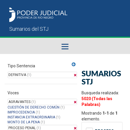
Fallos del STJ
Tipo Sentencia
SUMARIOS
DEFINITIVA
(1)
Sumarios del STJ
STJ
Voces
Manual del Usuario
Busqueda realizada:
5020 (Todas las
AGRAVANTES
(1)
Palabras)
CUESTIÓN DE DERECHO COMÚN
(1)
IMPROCEDENCIA
(1)
Mostrando
1-1
de
1
INSTANCIA EXTRAORDINARIA
(1)
elemento.
MONTO DE LA PENA
(1)
PROCESO PENAL
(1)