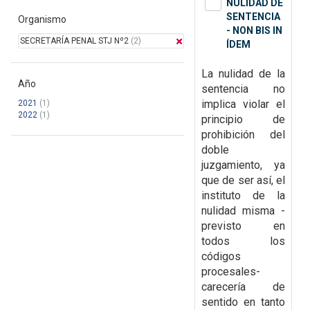
NULIDAD DE
SENTENCIA
Organismo
- NON BIS IN
SECRETARÍA PENAL STJ Nº2
(2)
ÍDEM
La
nulidad de la
Año
sentencia no
implica violar el
2021
(1)
2022
(1)
principio de
prohibición del
doble
juzgamiento, ya
que de ser así, el
instituto de la
nulidad misma -
previsto en
todos los
códigos
procesales-
carecería de
sentido en tanto