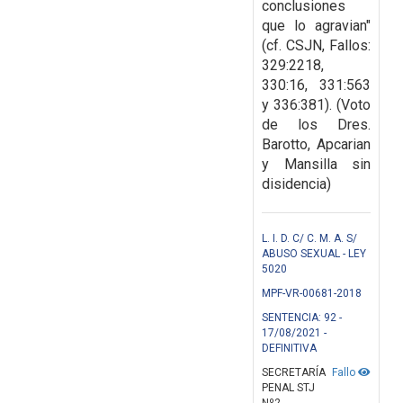
conclusiones
que lo agravian"
(cf. CSJN, Fallos:
329:2218,
330:16, 331:563
y 336:381). (Voto
de los Dres.
Barotto, Apcarian
y Mansilla sin
disidencia)
L. I. D. C/ C. M. A. S/
ABUSO SEXUAL - LEY
5020
MPF-VR-00681-2018
SENTENCIA: 92 -
17/08/2021 -
DEFINITIVA
SECRETARÍA
Fallo
PENAL STJ