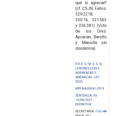
que lo agravian"
(cf. CSJN, Fallos:
329:2218,
330:16, 331:563
y 336:381). (Voto
de los Dres.
Apcarian, Barotto
y Mansilla sin
disidencia)
D.R.D. C/ M. D. S. S/
LESIONES LEVES
AGRAVADAS Y
AMENAZAS - LEY
5020
MPF-BA-00041-2019
SENTENCIA: 93 -
19/08/2021 -
DEFINITIVA
SECRETARÍA
Fallo
PENAL STJ