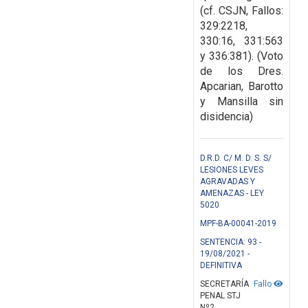
(cf. CSJN, Fallos:
329:2218,
330:16, 331:563
y 336:381). (Voto
de los Dres.
Apcarian, Barotto
y Mansilla sin
disidencia)
D.R.D. C/ M. D. S. S/
LESIONES LEVES
AGRAVADAS Y
AMENAZAS - LEY
5020
MPF-BA-00041-2019
SENTENCIA: 93 -
19/08/2021 -
DEFINITIVA
SECRETARÍA
Fallo
PENAL STJ
Nº2