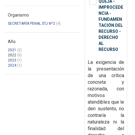
QUEJA -
IMPROCEDE
NCIA -
Organismo
FUNDAMEN
SECRETARÍA PENAL STJ Nº2
(4)
TACIÓN DEL
RECURSO -
DERECHO
Año
AL
RECURSO
2021
(2)
2022
(0)
2023
(1)
La exigencia de
2024
(1)
la presentación
de una crítica
concreta y
razonada, con
motivos
atendibles que
le
den sustento, no
contraría la
naturaleza ni la
finalidad del