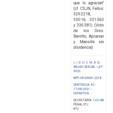
que lo agravian"
(cf. CSJN, Fallos:
329:2218,
330:16, 331:563
y 336:381). (Voto
de los Dres.
Barotto, Apcarian
y Mansilla sin
disidencia)
L. I. D. C/ C. M. A. S/
ABUSO SEXUAL - LEY
5020
MPF-VR-00681-2018
SENTENCIA: 92 -
17/08/2021 -
DEFINITIVA
SECRETARÍA
Fallo
PENAL STJ
Nº2