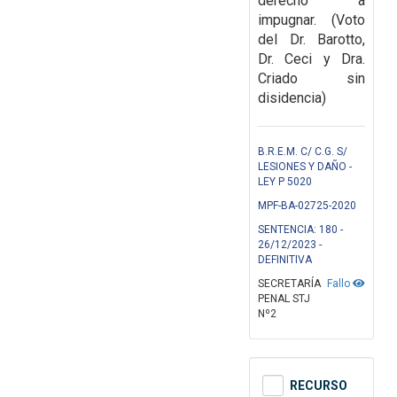
derecho a
impugnar.
(Voto
del Dr. Barotto,
Dr. Ceci y Dra.
Criado sin
disidencia)
B.R.E.M. C/ C.G. S/
LESIONES Y DAÑO -
LEY P 5020
MPF-BA-02725-2020
SENTENCIA: 180 -
26/12/2023 -
DEFINITIVA
SECRETARÍA
Fallo
PENAL STJ
Nº2
RECURSO