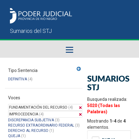
Fallos del STJ
Tipo Sentencia
SUMARIOS
DEFINITIVA
(4)
Sumarios del STJ
STJ
Voces
Manual del Usuario
Busqueda realizada:
5020 (Todas las
FUNDAMENTACIÓN DEL RECURSO
(4)
Palabras)
IMPROCEDENCIA
(4)
DISCREPANCIA SUBJETIVA
(3)
Mostrando
1-4
de
4
RECURSO EXTRAORDINARIO FEDERAL
(3)
elementos.
DERECHO AL RECURSO
(1)
QUEJA
(1)