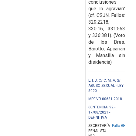
conclusiones
que lo agravian"
(cf. CSJN, Fallos:
329:2218,
330:16, 331:563
y 336:381). (Voto
de los Dres.
Barotto, Apcarian
y Mansilla sin
disidencia)
L. I. D. C/ C. M. A. S/
ABUSO SEXUAL - LEY
5020
MPF-VR-00681-2018
SENTENCIA: 92 -
17/08/2021 -
DEFINITIVA
SECRETARÍA
Fallo
PENAL STJ