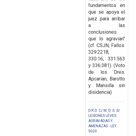
fundamentos en
que se apoya el
juez para arribar
a las
conclusiones
que lo agravian"
(cf. CSJN, Fallos:
329:2218,
330:16, 331:563
y 336:381). (Voto
de los Dres.
Apcarian, Barotto
y Mansilla sin
disidencia)
D.R.D. C/ M. D. S. S/
LESIONES LEVES
AGRAVADAS Y
AMENAZAS - LEY
5020