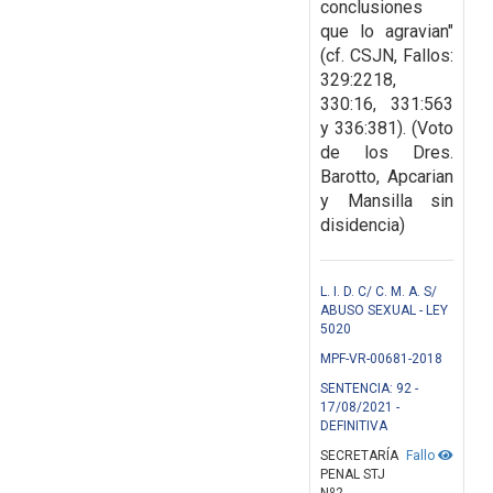
conclusiones
que lo agravian"
(cf. CSJN, Fallos:
329:2218,
330:16, 331:563
y 336:381). (Voto
de los Dres.
Barotto, Apcarian
y Mansilla sin
disidencia)
L. I. D. C/ C. M. A. S/
ABUSO SEXUAL - LEY
5020
MPF-VR-00681-2018
SENTENCIA: 92 -
17/08/2021 -
DEFINITIVA
SECRETARÍA
Fallo
PENAL STJ