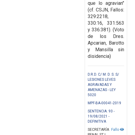
que lo agravian"
(cf. CSJN, Fallos:
329:2218,
330:16, 331:563
y 336:381). (Voto
de los Dres.
Apcarian, Barotto
y Mansilla sin
disidencia)
D.R.D. C/ M. D. S. S/
LESIONES LEVES
AGRAVADAS Y
AMENAZAS - LEY
5020
MPF-BA-00041-2019
SENTENCIA: 93 -
19/08/2021 -
DEFINITIVA
SECRETARÍA
Fallo
PENAL STJ