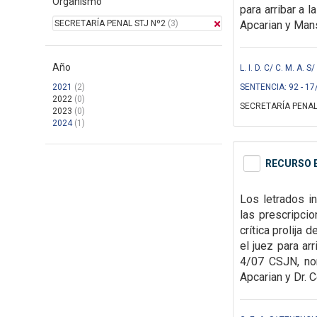
Organismo
para arribar a 
SECRETARÍA PENAL STJ Nº2
(3)
Apcarian y Mans
Año
L. I. D. C/ C. M. A.
2021
(2)
SENTENCIA: 92 - 17
2022
(0)
SECRETARÍA PENAL
2023
(0)
2024
(1)
RECURSO E
Los letrados i
las
prescripcio
crítica prolija
el juez para ar
4/07 CSJN,
no
Apcarian y Dr. C