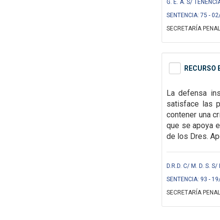
G. E. A. S/ TENENC
SENTENCIA: 75 - 02
SECRETARÍA PENAL
RECURSO E
La defensa ins
satisface las 
contener una cr
que se apoya el
de los Dres. Apc
D.R.D. C/ M. D. S.
SENTENCIA: 93 - 19
SECRETARÍA PENAL