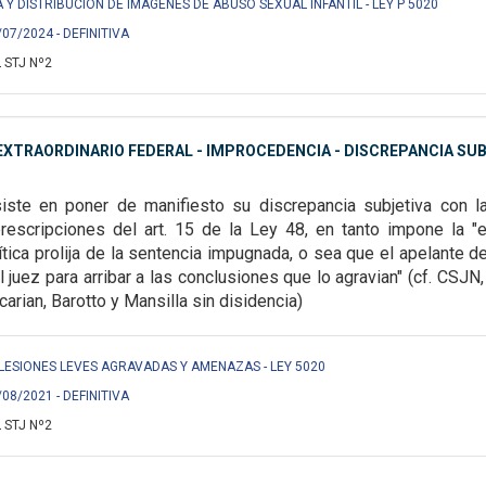
IA Y DISTRIBUCIÓN DE IMÁGENES DE ABUSO SEXUAL INFANTIL - LEY P 5020
/07/2024 - DEFINITIVA
 STJ Nº2
XTRAORDINARIO FEDERAL - IMPROCEDENCIA - DISCREPANCIA SU
iste en poner de manifiesto su discrepancia subjetiva con l
prescripciones del art. 15 de la Ley 48, en tanto impone la "
ítica prolija de la sentencia impugnada, o sea que el apelante 
 juez para arribar a las conclusiones que lo agravian" (cf. CSJN
arian, Barotto y Mansilla sin disidencia)
 S/ LESIONES LEVES AGRAVADAS Y AMENAZAS - LEY 5020
/08/2021 - DEFINITIVA
 STJ Nº2