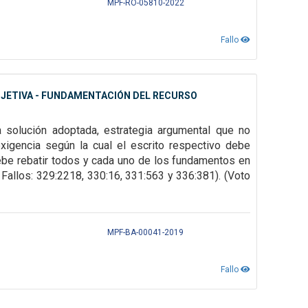
MPF-RO-05810-2022
Fallo
BJETIVA - FUNDAMENTACIÓN DEL RECURSO
a solución adoptada, estrategia argumental que no
exigencia según la cual el escrito respectivo debe
debe rebatir todos y cada uno de los fundamentos en
, Fallos: 329:2218, 330:16, 331:563 y 336:381). (Voto
MPF-BA-00041-2019
Fallo