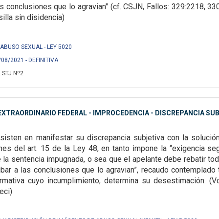
las conclusiones que lo agravian" (cf. CSJN, Fallos: 329:2218, 33
illa sin disidencia)
 S/ ABUSO SEXUAL - LEY 5020
/08/2021 - DEFINITIVA
 STJ Nº2
XTRAORDINARIO FEDERAL - IMPROCEDENCIA - DISCREPANCIA SU
nsisten en manifestar su
discrepancia subjetiva con la solució
nes del art. 15 de la Ley 48, en tanto impone la “exigencia se
 de la sentencia impugnada, o sea que el apelante
debe rebatir to
ribar a las
conclusiones que lo agravian”,
recaudo contemplado t
rmativa cuyo incumplimiento, determina su desestimación. (Voto 
eci)