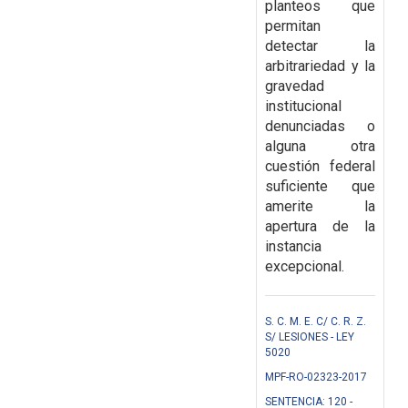
planteos que
permitan
detectar la
arbitrariedad y la
gravedad
institucional
denunciadas o
alguna otra
cuestión federal
suficiente que
amerite la
apertura de la
instancia
excepcional.
S. C. M. E. C/ C. R. Z.
S/ LESIONES - LEY
5020
MPF-RO-02323-2017
SENTENCIA: 120 -