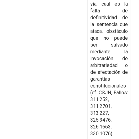
vía, cual es la
falta de
definitividad de
la sentencia
que
ataca, obstáculo
que no puede
ser salvado
mediante la
invocación de
arbitrariedad o
de
afectación de
garantías
constitucionales
(cf. CSJN, Fallos:
311:252,
311:2701,
313:227,
325:3476,
326:1663,
330:1076).