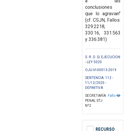
a las
conclusiones
que lo
agravian"
(cf. CSJN, Fallos:
329:2218,
330:16, 331:563
y 336:381).
S. R. D. S/ EJECUCION
- LEY 5020
OJU-VI-00013-2019
SENTENCIA: 112 -
11/12/2020 -
DEFINITIVA
SECRETARÍA
Fallo
PENAL STJ
Nº2
RECURSO