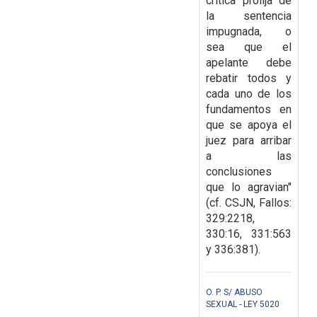
crítica
prolija de
la sentencia
impugnada, o
sea que el
apelante debe
rebatir todos y
cada uno de los
fundamentos en
que se apoya el
juez para arribar
a las
conclusiones
que lo agravian"
(cf.
CSJN, Fallos:
329:2218,
330:16, 331:563
y 336:381).
O. P. S/ ABUSO
SEXUAL - LEY 5020