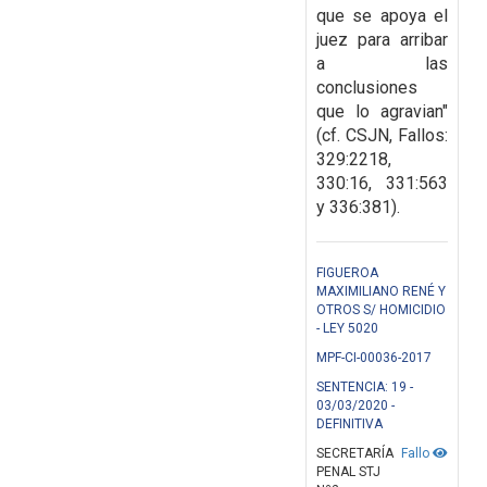
que se apoya el
juez para arribar
a las
conclusiones
que lo agravian"
(cf.
CSJN, Fallos:
329:2218,
330:16, 331:563
y 336:381).
FIGUEROA
MAXIMILIANO RENÉ Y
OTROS S/ HOMICIDIO
- LEY 5020
MPF-CI-00036-2017
SENTENCIA: 19 -
03/03/2020 -
DEFINITIVA
SECRETARÍA
Fallo
PENAL STJ