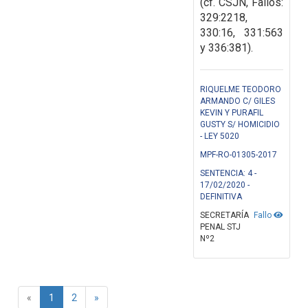
(cf.
CSJN, Fallos:
329:2218,
330:16, 331:563
y 336:381).
RIQUELME TEODORO
ARMANDO C/ GILES
KEVIN Y PURAFIL
GUSTY S/ HOMICIDIO
- LEY 5020
MPF-RO-01305-2017
SENTENCIA: 4 -
17/02/2020 -
DEFINITIVA
SECRETARÍA
Fallo
PENAL STJ
Nº2
«
1
2
»