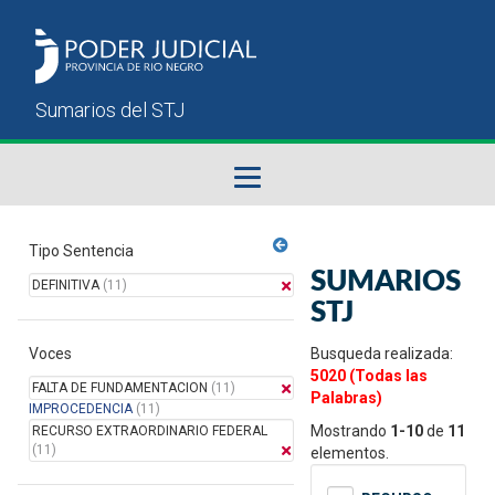
Fallos del STJ
Tipo Sentencia
SUMARIOS
DEFINITIVA
(11)
Sumarios del STJ
STJ
Voces
Manual del Usuario
Busqueda realizada:
5020 (Todas las
FALTA DE FUNDAMENTACION
(11)
Palabras)
IMPROCEDENCIA
(11)
Mostrando
1-10
de
11
RECURSO EXTRAORDINARIO FEDERAL
(11)
elementos.