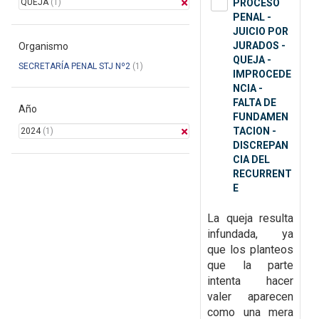
QUEJA
(1)
PROCESO
PENAL -
JUICIO POR
JURADOS -
Organismo
QUEJA -
SECRETARÍA PENAL STJ Nº2
(1)
IMPROCEDE
NCIA -
FALTA DE
Año
FUNDAMEN
TACION -
2024
(1)
DISCREPAN
CIA DEL
RECURRENT
E
La queja resulta
infundada, ya
que
los planteos
que la parte
intenta hacer
valer aparecen
como una mera