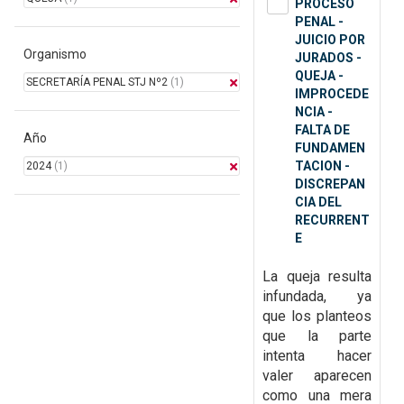
PROCESO
PENAL -
JUICIO POR
Organismo
JURADOS -
QUEJA -
SECRETARÍA PENAL STJ Nº2
(1)
IMPROCEDE
NCIA -
FALTA DE
Año
FUNDAMEN
TACION -
2024
(1)
DISCREPAN
CIA DEL
RECURRENT
E
La queja resulta
infundada, ya
que
los planteos
que la parte
intenta hacer
valer aparecen
como una mera