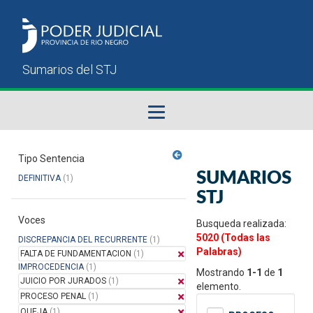
Fallos del STJ
Tipo Sentencia
SUMARIOS
DEFINITIVA
(1)
Sumarios del STJ
STJ
Voces
Manual del Usuario
Busqueda realizada:
5020 (Todas las
DISCREPANCIA DEL RECURRENTE
(1)
Palabras)
FALTA DE FUNDAMENTACION
(1)
IMPROCEDENCIA
(1)
Mostrando
1-1
de
1
JUICIO POR JURADOS
(1)
elemento.
PROCESO PENAL
(1)
QUEJA
(1)