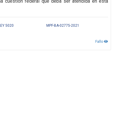
na cuestión federal que deba ser atendida en esta
LEY 5020
MPF-BA-02775-2021
Fallo