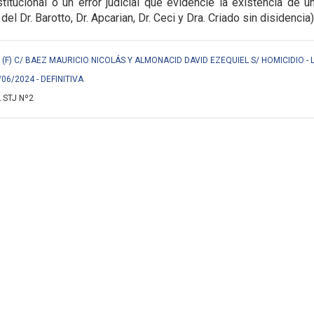
titucional o un error judicial que evidencie la
existencia de u
 del Dr. Barotto, Dr. Apcarian, Dr. Ceci y Dra. Criado sin disidencia)
F) C/ BAEZ MAURICIO NICOLÁS Y ALMONACID DAVID EZEQUIEL S/ HOMICIDIO - 
/06/2024 - DEFINITIVA
 STJ Nº2