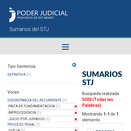
Fallos del STJ
Tipo Sentencia
SUMARIOS
DEFINITIVA
(1)
Sumarios del STJ
STJ
Voces
Manual del Usuario
Busqueda realizada:
5020 (Todas las
DISCREPANCIA DEL RECURRENTE
(1)
Palabras)
FALTA DE FUNDAMENTACION
(1)
IMPROCEDENCIA
(1)
Mostrando
1-1
de
1
JUICIO POR JURADOS
(1)
elemento.
PROCESO PENAL
(1)
QUEJA
(1)