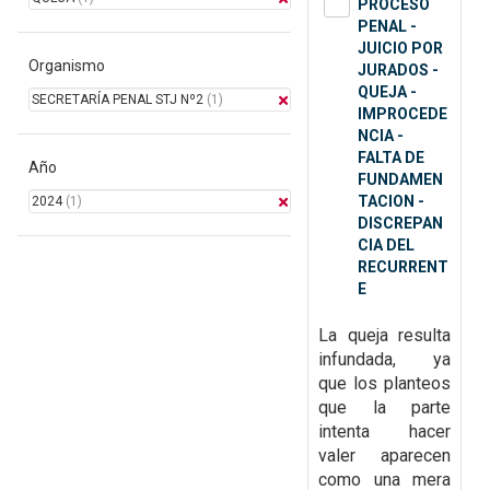
PROCESO
PENAL -
JUICIO POR
Organismo
JURADOS -
QUEJA -
SECRETARÍA PENAL STJ Nº2
(1)
IMPROCEDE
NCIA -
FALTA DE
Año
FUNDAMEN
TACION -
2024
(1)
DISCREPAN
CIA DEL
RECURRENT
E
La queja resulta
infundada, ya
que
los planteos
que la parte
intenta hacer
valer aparecen
como una mera