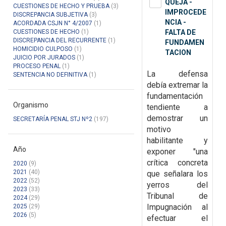
QUEJA -
CUESTIONES DE HECHO Y PRUEBA
(3)
IMPROCEDE
DISCREPANCIA SUBJETIVA
(3)
NCIA -
ACORDADA CSJN N° 4/2007
(1)
CUESTIONES DE HECHO
(1)
FALTA DE
DISCREPANCIA DEL RECURRENTE
(1)
FUNDAMEN
HOMICIDIO CULPOSO
(1)
TACION
JUICIO POR JURADOS
(1)
PROCESO PENAL
(1)
La defensa
SENTENCIA NO DEFINITIVA
(1)
debía extremar la
fundamentación
Organismo
tendiente a
demostrar un
SECRETARÍA PENAL STJ Nº2
(197)
motivo
habilitante y
Año
exponer "una
crítica concreta
2020
(9)
2021
(40)
que señalara los
2022
(52)
yerros del
2023
(33)
Tribunal de
2024
(29)
Impugnación al
2025
(29)
2026
(5)
efectuar el