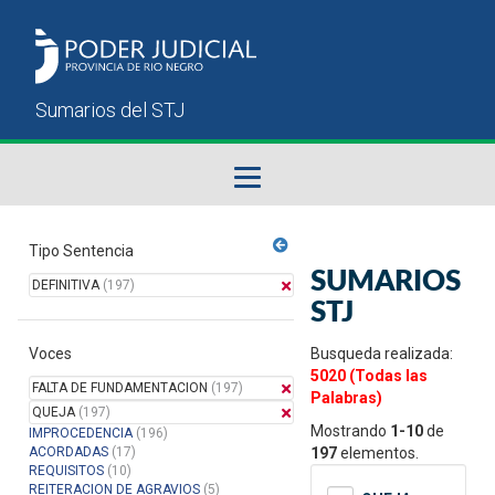
Fallos del STJ
Tipo Sentencia
SUMARIOS
DEFINITIVA
(197)
Sumarios del STJ
STJ
Voces
Manual del Usuario
Busqueda realizada:
5020 (Todas las
FALTA DE FUNDAMENTACION
(197)
Palabras)
QUEJA
(197)
Mostrando
1-10
de
IMPROCEDENCIA
(196)
ACORDADAS
(17)
197
elementos.
REQUISITOS
(10)
REITERACION DE AGRAVIOS
(5)