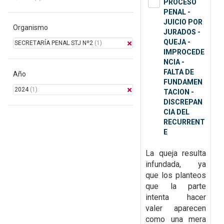
PROCESO
PENAL -
JUICIO POR
Organismo
JURADOS -
QUEJA -
SECRETARÍA PENAL STJ Nº2
(1)
IMPROCEDE
NCIA -
FALTA DE
Año
FUNDAMEN
2024
(1)
TACION -
DISCREPAN
CIA DEL
RECURRENT
E
La queja resulta
infundada, ya
que
los planteos
que la parte
intenta hacer
valer aparecen
como una mera