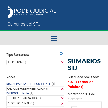
Fallos del STJ
Tipo Sentencia
SUMARIOS
DEFINITIVA
(1)
Sumarios del STJ
STJ
Voces
Manual del Usuario
Busqueda realizada:
5020 (Todas las
DISCREPANCIA DEL RECURRENTE
(1)
Palabras)
FALTA DE FUNDAMENTACION
(1)
IMPROCEDENCIA
(1)
Mostrando
1-1
de
1
JUICIO POR JURADOS
(1)
elemento.
PROCESO PENAL
(1)