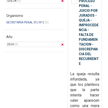
QUEJA
(1)
PROCESO
PENAL -
JUICIO POR
JURADOS -
Organismo
QUEJA -
SECRETARÍA PENAL STJ Nº2
(1)
IMPROCEDE
NCIA -
FALTA DE
Año
FUNDAMEN
TACION -
2024
(1)
DISCREPAN
CIA DEL
RECURRENT
E
La queja resulta
infundada, ya
que
los planteos
que la parte
intenta hacer
valer aparecen
como una mera