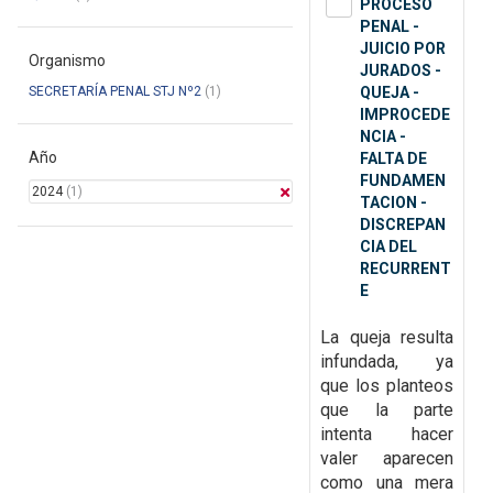
PROCESO
PENAL -
JUICIO POR
Organismo
JURADOS -
SECRETARÍA PENAL STJ Nº2
(1)
QUEJA -
IMPROCEDE
NCIA -
Año
FALTA DE
FUNDAMEN
2024
(1)
TACION -
DISCREPAN
CIA DEL
RECURRENT
E
La queja resulta
infundada, ya
que
los planteos
que la parte
intenta hacer
valer aparecen
como una mera