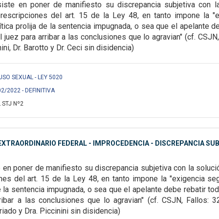
siste en poner de manifiesto
su discrepancia subjetiva con l
rescripciones del art. 15 de la Ley 48, en tanto impone la "
ítica prolija de la sentencia impugnada, o sea que el apelante
de
 juez para arribar a las
conclusiones que lo agravian" (cf. CSJN
ini, Dr. Barotto y Dr. Ceci sin disidencia)
ABUSO SEXUAL - LEY 5020
02/2022 - DEFINITIVA
 STJ Nº2
XTRAORDINARIO FEDERAL - IMPROCEDENCIA - DISCREPANCIA SUB
e en poner de manifiesto su
discrepancia subjetiva con la soluc
nes del art. 15 de la Ley 48, en tanto impone la "exigencia se
 de la sentencia impugnada, o sea que el apelante
debe rebatir to
ribar a las
conclusiones que lo agravian" (cf. CSJN, Fallos: 3
riado y Dra. Piccinini sin disidencia)