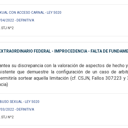
EXUAL CON ACCESO CARNAL - LEY 5020
/04/2022 - DEFINITIVA
 STJ Nº2
XTRAORDINARIO FEDERAL - IMPROCEDENCIA - FALTA DE FUNDAME
lantea su discrepancia con la valoración de aspectos de hecho y
sistente que demuestre la configuración de un caso de arbitr
permitiría sortear aquella limitación (cf. CSJN, Fallos 307:223 y 
ncia)
/ ABUSO SEXUAL - LEY 5020
/03/2022 - DEFINITIVA
 STJ Nº2