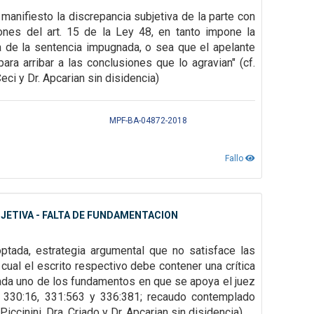
e
manifiesto la discrepancia subjetiva de la parte con
ones del art. 15 de la Ley 48, en tanto impone la
ja de la sentencia
impugnada, o sea que el apelante
para arribar a las conclusiones que lo agravian" (cf.
eci y Dr. Apcarian sin disidencia)
MPF-BA-04872-2018
Fallo
JETIVA - FALTA DE FUNDAMENTACION
optada, estrategia argumental que no satisface las
 cual el escrito
respectivo debe contener una crítica
ada uno de los fundamentos en que se apoya el juez
8, 330:16, 331:563 y 336:381;
recaudo contemplado
iccinini, Dra. Criado y Dr. Apcarian sin disidencia)