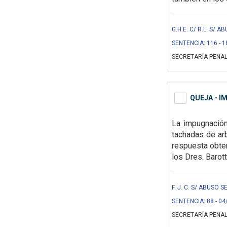
G.H.E. C/ R.L. S/
SENTENCIA: 116 - 1
SECRETARÍA PENAL
QUEJA - I
La impugnació
tachadas de arb
respuesta obte
los Dres. Barott
F. J. C. S/ ABUSO S
SENTENCIA: 88 - 04
SECRETARÍA PENAL