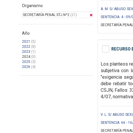
Organismo
A. M. S/ ABUSO SEX
SECRETARÍA PENAL STJ Nº2
(21)
SENTENCIA: 4 - 09/
SECRETARÍA PENAL
Año
2021
(5)
2022
(8)
RECURSO E
2023
(1)
2024
(0)
2025
(3)
Los planteos r
2026
(4)
subjetiva con 
"exigencia seg
debe rebatir t
CSJN, Fallos: 
4/07, normativ
V. L. S/ ABUSO SEX
SENTENCIA: 66 - 16
SECRETARÍA PENAL