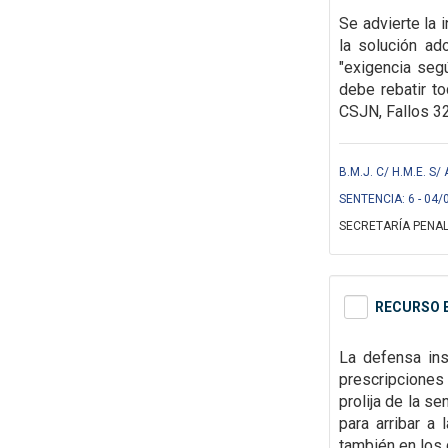
Se advierte la 
la solución ad
"exigencia segú
debe rebatir 
CSJN, Fallos 3
B.M.J. C/ H.M.E. 
SENTENCIA: 6 - 04/
SECRETARÍA PENAL
RECURSO E
La defensa in
prescripciones 
prolija de la s
para arribar a
también en los d