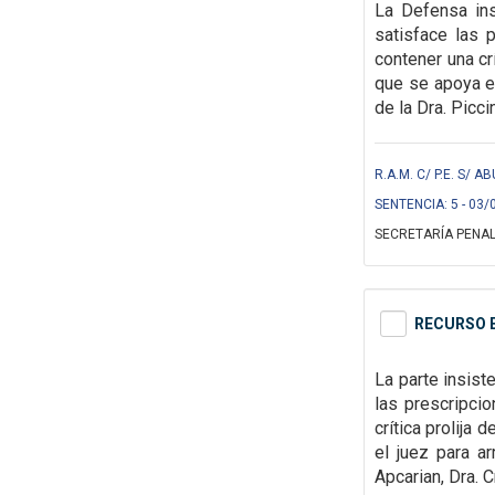
La Defensa in
satisface las
p
contener una cr
que se apoya el
de la Dra. Piccin
R.A.M. C/ P.E. S/ 
SENTENCIA: 5 - 03/
SECRETARÍA PENAL
RECURSO E
La parte insist
las
prescripcio
crítica prolija
el juez para ar
Apcarian, Dra. C