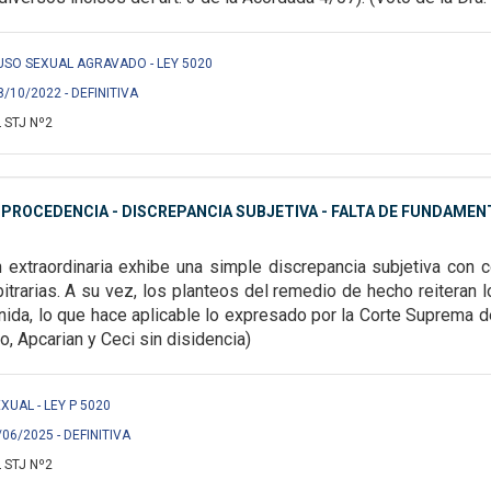
 ABUSO SEXUAL AGRAVADO - LEY 5020
8/10/2022 - DEFINITIVA
 STJ Nº2
MPROCEDENCIA - DISCREPANCIA SUBJETIVA - FALTA DE FUNDAME
n
extraordinaria exhibe una simple discrepancia subjetiva con
itrarias. A su vez, los planteos del remedio de hecho
reiteran 
nida, lo que hace
aplicable lo expresado por la Corte Suprema d
o, Apcarian y Ceci sin disidencia)
EXUAL - LEY P 5020
/06/2025 - DEFINITIVA
 STJ Nº2