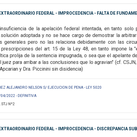
XTRAORDINARIO FEDERAL - IMPROCEDENCIA - FALTA DE FUNDAME
 insuficiencia de la apelación federal intentada, en tanto sol
 solución adoptada y no se hace cargo
de demostrar la arbitra
es
generales pero no las relaciona debidamente con las circ
 prescripciones del art. 15 de la Ley 48,
en tanto impone la "
ítica
prolija de la sentencia impugnada, o sea que el apelante d
 juez para arribar a las conclusiones que lo agravian" (cf.
CSJN, 
. Apcarian y Dra. Piccinini sin disidencia)
EZ ALEJANDRO NELSON S/ EJECUCION DE PENA - LEY 5020
/04/2022 - DEFINITIVA
 STJ Nº2
XTRAORDINARIO FEDERAL - IMPROCEDENCIA - DISCREPANCIA SUB