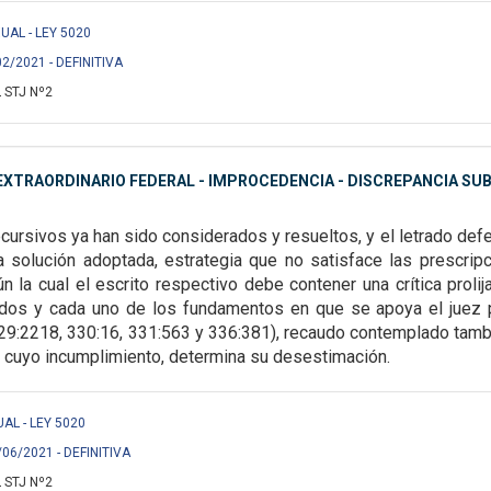
UAL - LEY 5020
02/2021 - DEFINITIVA
 STJ Nº2
XTRAORDINARIO FEDERAL - IMPROCEDENCIA - DISCREPANCIA SUB
ecursivos ya han sido
considerados y resueltos, y el letrado def
la solución adoptada, estrategia que no satisface las prescri
ún la cual el escrito respectivo debe
contener una crítica prol
odos
y cada uno de los fundamentos en que se apoya el juez p
329:2218, 330:16, 331:563 y 336:381), recaudo contemplado
tamb
a cuyo
incumplimiento, determina su desestimación.
UAL - LEY 5020
/06/2021 - DEFINITIVA
 STJ Nº2