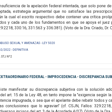
insuficiencia de la apelación federal intentada, que solo pone d
optada, estrategia
argumental que no satisface las prescripci
n la cual el escrito respectivo debe contener una crítica proli
todos y cada uno de los fundamentos en que se
apoya el juez 
29:2218,
330:16, 331:563 y 336:381). (Voto de la Dra. Criado, Dr. C
S/ ABUSO SEXUAL Y AMENAZAS - LEY 5020
02/2022 - DEFINITIVA
 STJ Nº2
XTRAORDINARIO FEDERAL - IMPROCEDENCIA - DISCREPANCIA SUB
siste manifestar su
discrepancia subjetiva con la solución ad
del art. 15 de la Ley 48, en tanto impone la "exigencia según la
entencia impugnada, o sea que el apelante
debe rebatir todos y c
 las
conclusiones que lo agravian" (cf. CSJN, Fallos: 329:221
iversos incisos del art. 3 de la Acordada 4/07). (Voto de la Dra. P