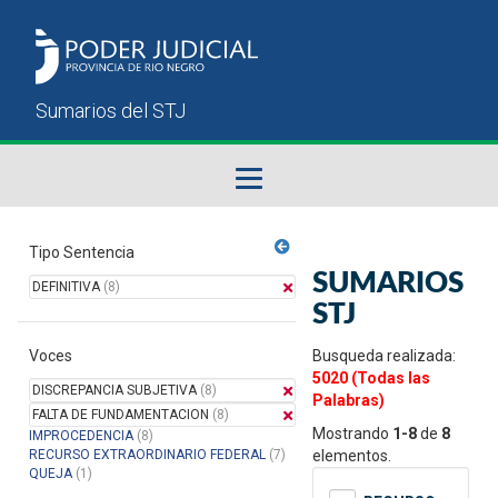
Fallos del STJ
Tipo Sentencia
SUMARIOS
DEFINITIVA
(8)
Sumarios del STJ
STJ
Voces
Manual del Usuario
Busqueda realizada:
5020 (Todas las
DISCREPANCIA SUBJETIVA
(8)
Palabras)
FALTA DE FUNDAMENTACION
(8)
Mostrando
1-8
de
8
IMPROCEDENCIA
(8)
RECURSO EXTRAORDINARIO FEDERAL
(7)
elementos.
QUEJA
(1)