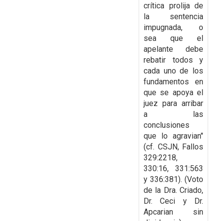
crítica prolija de
la sentencia
impugnada, o
sea que el
apelante debe
rebatir todos y
cada uno de los
fundamentos en
que se
apoya el
juez para arribar
a las
conclusiones
que lo agravian"
(cf. CSJN, Fallos
329:2218,
330:16, 331:563
y 336:381). (Voto
de la Dra. Criado,
Dr. Ceci y Dr.
Apcarian sin