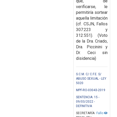
que, de
verificarse, le
permitiría sortear
aquella limitación
(cf. CSJN, Fallos
307:223 y
312:551). (Voto
de la Dra. Criado,
Dra. Piccinini y
Dr. Ceci sin
disidencia)
S.C.M. C/ C.F.E. S/
ABUSO SEXUAL - LEY
5020
MPF-RO-03043-2019
SENTENCIA: 15 -
09/03/2022 -
DEFINITIVA
SECRETARÍA
Fallo