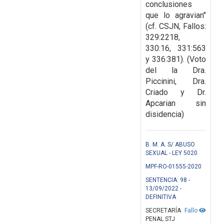
conclusiones
que lo agravian"
(cf. CSJN, Fallos:
329:2218,
330:16, 331:563
y
336:381). (Voto
del la Dra.
Piccinini, Dra.
Criado y Dr.
Apcarian sin
disidencia)
B. M. A. S/ ABUSO
SEXUAL - LEY 5020
MPF-RO-01555-2020
SENTENCIA: 98 -
13/09/2022 -
DEFINITIVA
SECRETARÍA
Fallo
PENAL STJ