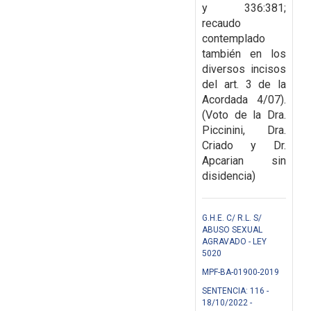
y 336:381;
recaudo
contemplado
también en los
diversos incisos
del art. 3 de la
Acordada 4/07).
(Voto de la Dra.
Piccinini, Dra.
Criado y Dr.
Apcarian sin
disidencia)
G.H.E. C/ R.L. S/
ABUSO SEXUAL
AGRAVADO - LEY
5020
MPF-BA-01900-2019
SENTENCIA: 116 -
18/10/2022 -