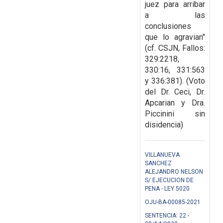
juez para arribar
a las
conclusiones
que lo agravian"
(cf.
CSJN, Fallos:
329:2218,
330:16, 331:563
y 336:381). (Voto
del Dr. Ceci, Dr.
Apcarian y Dra.
Piccinini sin
disidencia)
VILLANUEVA
SANCHEZ
ALEJANDRO NELSON
S/ EJECUCION DE
PENA - LEY 5020
OJU-BA-00085-2021
SENTENCIA: 22 -