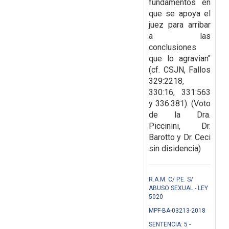
fundamentos en
que se apoya el
juez para arribar
a las
conclusiones
que lo agravian"
(cf. CSJN, Fallos
329:2218,
330:16, 331:563
y 336:381). (Voto
de la Dra.
Piccinini, Dr.
Barotto y Dr. Ceci
sin disidencia)
R.A.M. C/ P.E. S/
ABUSO SEXUAL - LEY
5020
MPF-BA-03213-2018
SENTENCIA: 5 -