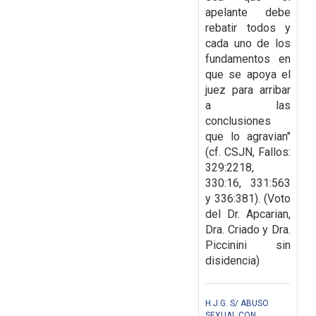
apelante
debe
rebatir todos y
cada uno de los
fundamentos en
que se apoya el
juez para arribar
a las
conclusiones
que lo agravian"
(cf. CSJN, Fallos:
329:2218,
330:16, 331:563
y 336:381). (Voto
del Dr. Apcarian,
Dra. Criado y Dra.
Piccinini sin
disidencia)
H.J.G. S/ ABUSO
SEXUAL CON