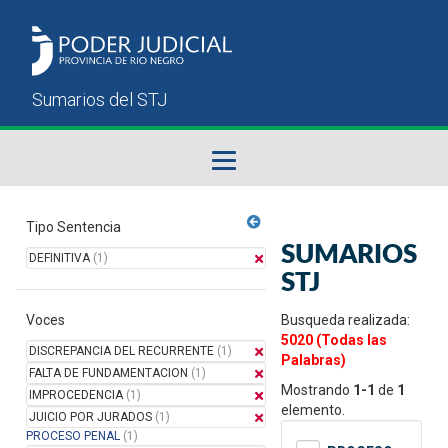
Fallos del STJ
Tipo Sentencia
SUMARIOS
DEFINITIVA
(1)
Sumarios del STJ
STJ
Voces
Manual del Usuario
Busqueda realizada:
5020 (Todas las
DISCREPANCIA DEL RECURRENTE
(1)
Palabras)
FALTA DE FUNDAMENTACION
(1)
Mostrando
1-1
de
1
IMPROCEDENCIA
(1)
elemento.
JUICIO POR JURADOS
(1)
PROCESO PENAL
(1)