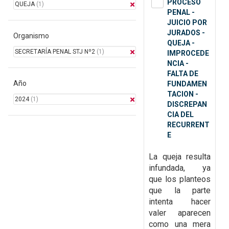
PROCESO
QUEJA
(1)
PENAL -
JUICIO POR
JURADOS -
Organismo
QUEJA -
SECRETARÍA PENAL STJ Nº2
(1)
IMPROCEDE
NCIA -
FALTA DE
Año
FUNDAMEN
TACION -
2024
(1)
DISCREPAN
CIA DEL
RECURRENT
E
La queja resulta
infundada, ya
que
los planteos
que la parte
intenta hacer
valer aparecen
como una mera