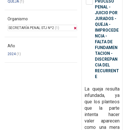
PROCESO
QUEJA
(1)
PENAL -
JUICIO POR
JURADOS -
Organismo
QUEJA -
SECRETARÍA PENAL STJ Nº2
(1)
IMPROCEDE
NCIA -
FALTA DE
Año
FUNDAMEN
TACION -
2024
(1)
DISCREPAN
CIA DEL
RECURRENT
E
La queja resulta
infundada, ya
que
los planteos
que la parte
intenta hacer
valer aparecen
como una mera