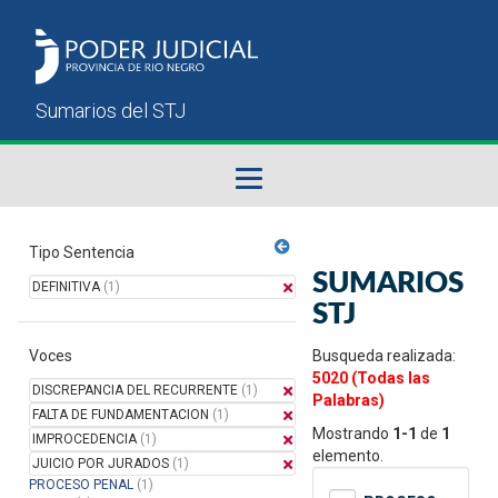
Fallos del STJ
Tipo Sentencia
SUMARIOS
DEFINITIVA
(1)
Sumarios del STJ
STJ
Voces
Manual del Usuario
Busqueda realizada:
5020 (Todas las
DISCREPANCIA DEL RECURRENTE
(1)
Palabras)
FALTA DE FUNDAMENTACION
(1)
Mostrando
1-1
de
1
IMPROCEDENCIA
(1)
elemento.
JUICIO POR JURADOS
(1)
PROCESO PENAL
(1)